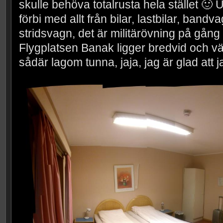
skulle behöva totalrusta hela stället 🙂 
förbi med allt från bilar, lastbilar, ban
stridsvagn, det är militärövning på gång 
Flygplatsen Banak ligger bredvid och vä
sådär lagom tunna, jaja, jag är glad att j