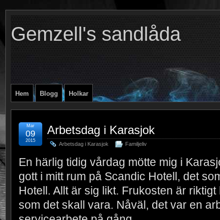
Gemzell's sandlåda
Hem
Blogg
Holkar
Mar
Arbetsdag i Karasjok
09
2015
Arbetsdag i Karasjok
Familjeliv
En härlig tidig vårdag mötte mig i Karasjok
gott i mitt rum på Scandic Hotell, det som
Hotell. Allt är sig likt. Frukosten är riktig
som det skall vara. Nåväl, det var en ar
servicearbete på gång.