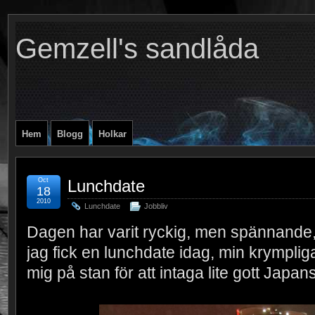
Gemzell's sandlåda
Hem
Blogg
Holkar
Oct
Lunchdate
18
2010
Lunchdate
Jobbliv
Dagen har varit ryckig, men spännande
jag fick en lunchdate idag, min krymplig
mig på stan för att intaga lite gott Japa