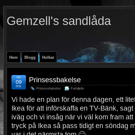
Gemzell's sandlåda
Hem
Blogg
Holkar
Jan
Prinsessbakelse
09
2011
Prinsessbakelse
Familjeliv
Vi hade en plan för denna dagen, ett litet 
Ikea för att införskaffa en TV-Bänk, sagt 
iväg och vi insåg när vi väl kom fram att 
tryck på Ikea så pass tidigt en söndag 
var i det närmsta tom 🙂