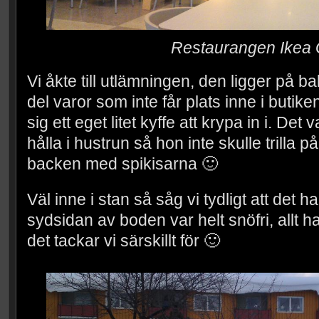
Restaurangen Ikea 
Vi åkte till utlämningen, den ligger på b
del varor som inte får plats inne i butik
sig ett eget litet kyffe att krypa in i. Det v
hålla i hustrun så hon inte skulle trilla på
backen med spikisarna 🙂
Väl inne i stan så såg vi tydligt att det h
sydsidan av boden var helt snöfri, allt 
det tackar vi särskillt för 🙂