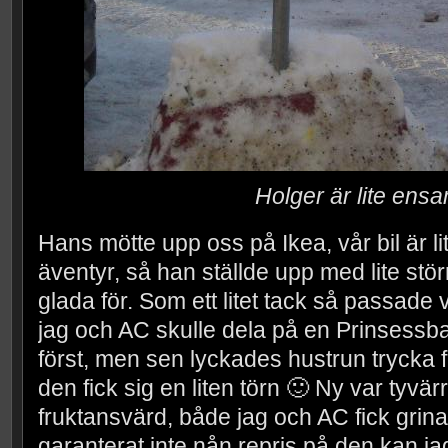
Holger är lite ens
Hans mötte upp oss på Ikea, vår bil är lit
äventyr, så han ställde upp med lite störr
glada för. Som ett litet tack så passade vi
jag och AC skulle dela på en Prinsessba
först, men sen lyckades hustrun trycka f
den fick sig en liten törn 🙂 Ny var tyvär
fruktansvärd, både jag och AC fick grina 
garanterat inte nån repris på den kan ja