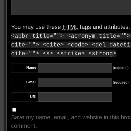
You may use these
HTML
tags and attributes
<abbr title=""> <acronym title="">
cite=""> <cite> <code> <del dateti
cite=""> <s> <strike> <strong>
Name
(required)
E-mail
(required)
URI
Save my name, email, and website in this brow
comment.