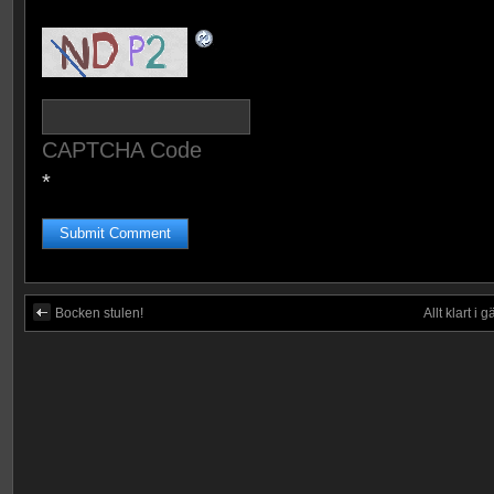
CAPTCHA Code
*
Bocken stulen!
Allt klart i