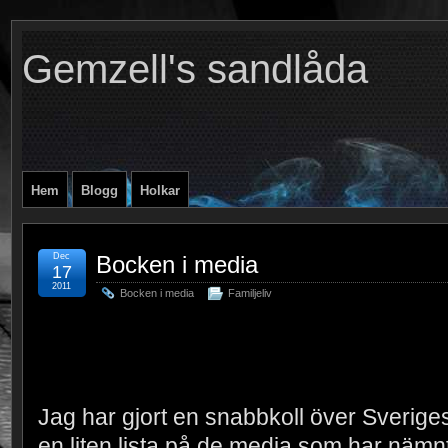
Gemzell's sandlåda
Hem
Blogg
Holkar
Dec
Bocken i media
17
2011
Bocken i media
Familjeliv
Jag har gjort en snabbkoll över Sveriges 
en liten lista på de media som har nämnt