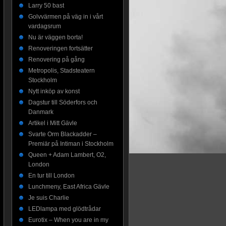
Larry 50 bast
Golvvärmen på väg in i vårt
vardagsrum
Nu är väggen borta!
Renoveringen fortsätter
Renovering på gång
Metropolis, Stadsteatern
Stockholm
Nytt inköp av konst
Dagstur till Söderfors och
Danmark
Artikel i Mitt Gävle
Svarte Orm Blackadder –
Premiär på Intiman i Stockholm
Queen + Adam Lambert, O2,
London
En tur till London
Lunchmeny, East Africa Gävle
Je suis Charlie
LEDlampa med glödtrådar
Eurotix – When you are in my