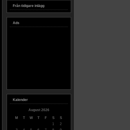
Från tidigare inlägg
Ads
Kalender
August 2026
M
T
W
T
F
S
S
1
2