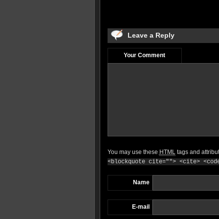
Leave a Reply
Your Comment
You may use these
HTML
tags and attribu
<blockquote cite=""> <cite> <cod
Name
E-mail