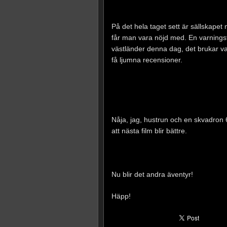
På det hela taget sett är sällskapet
får man vara nöjd med. En varningsf
västländer denna dag, det brukar vara
få ljumna recensioner.
Nåja, jag, hustrun och en skvadron 
att nästa film blir bättre.
Nu blir det andra äventyr!
Häpp!