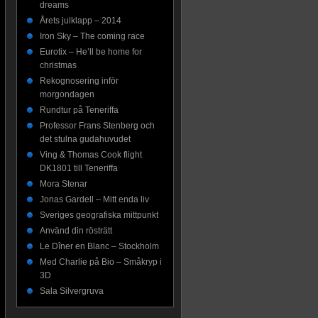
dreams
Årets julklapp – 2014
Iron Sky – The coming race
Eurotix – He’ll be home for
christmas
Rekognosering inför
morgondagen
Rundtur på Teneriffa
Professor Frans Stenberg och
det stulna gudahuvudet
Ving & Thomas Cook flight
DK1801 till Teneriffa
Mora Stenar
Jonas Gardell – Mitt enda liv
Sveriges geografiska mittpunkt
Använd din rösträtt
Le Dîner en Blanc – Stockholm
Med Charlie på Bio – Småkryp i
3D
Sala Silvergruva