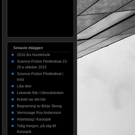
Senaste inläggen
2016 års Humleholk
Science-Fiction Filmfestival 23-
25:e oktober 2015
Science-Fiction Filmfestival i
höst
Lika skor
Lekande fisk i Utnorabäcken
Kränkt var det här
Begravning av Börje Skoog
Vernissage Roy Andersson
Arbetsdag i Karasjok
Tidig morgon, på väg till
Karasjok