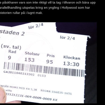
påskharen vars son inte riktigt vill ta tag i tillvaron och bära upp
allellhandling utspelas kring en yngling i Hollywood som har
storien rullar på i lugnt mak.