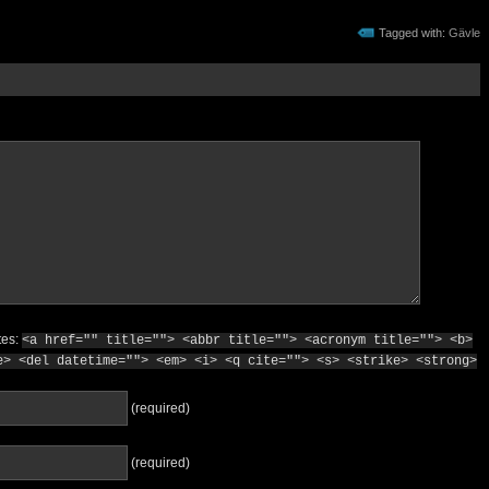
Tagged with:
Gävle
tes:
<a href="" title=""> <abbr title=""> <acronym title=""> <b>
e> <del datetime=""> <em> <i> <q cite=""> <s> <strike> <strong>
(required)
(required)