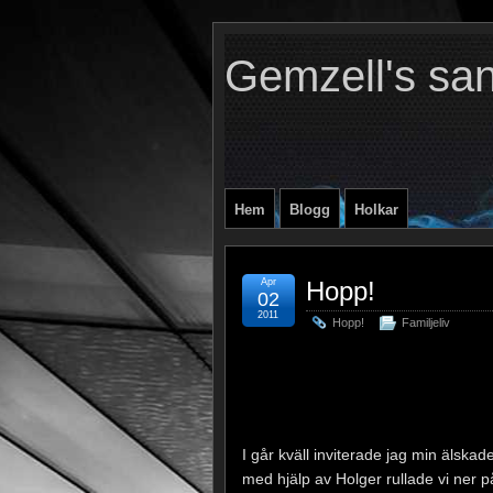
Gemzell's sa
Hem
Blogg
Holkar
Apr
Hopp!
02
2011
Hopp!
Familjeliv
I går kväll inviterade jag min älska
med hjälp av Holger rullade vi ner på