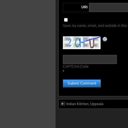
URI
Save my name, email, and website in this 
CAPTCHA Code
*
Indian Kitchen, Uppsala