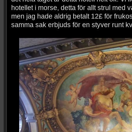
hotellet i morse, detta för allt strul med 
men jag hade aldrig betalt 12£ för frukost
samma sak erbjuds för en styver runt kv