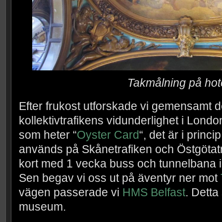
Takmålning på hote
Efter frukost utforskade vi gemensamt 
kollektivtrafikens vidunderlighet i Londo
som heter “
Oyster Card
“, det är i pri
används på Skånetrafiken och Östgötatr
kort med 1 vecka buss och tunnelbana i
Sen begav vi oss ut på äventyr ner mot
vägen passerade vi
HMS Belfast
. Detta
museum.