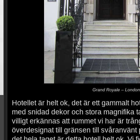
Grand Royale – London
Hotellet är helt ok, det är ett gammalt h
med snidad dekor och stora magnifika t
villigt erkännas att rummet vi har är tr
överdesignat till gränsen till svåranvänt
det hela taget är detta hotell helt ok. Vi f