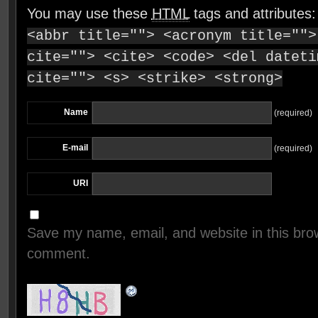
You may use these
HTML
tags and attributes
<abbr title=""> <acronym title="">
cite=""> <cite> <code> <del dateti
cite=""> <s> <strike> <strong>
Name
(required)
E-mail
(required)
URI
Save my name, email, and website in this brow
comment.