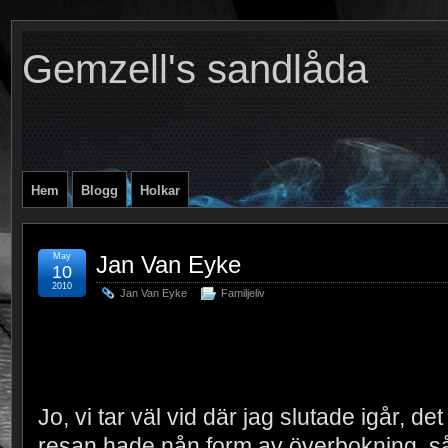
Gemzell's sandlåda
Hem
Blogg
Holkar
May
Jan Van Eyke
10
2010
Jan Van Eyke
Familjeliv
Jo, vi tar väl vid där jag slutade igår, de
resan hade nån form av överbokning, så 