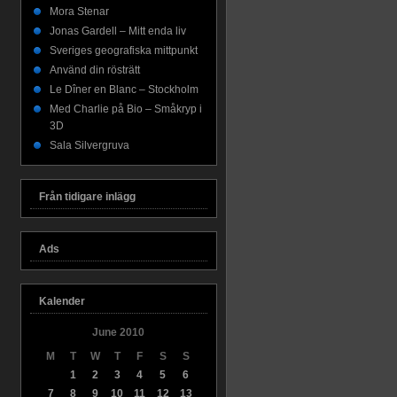
Mora Stenar
Jonas Gardell – Mitt enda liv
Sveriges geografiska mittpunkt
Använd din rösträtt
Le Dîner en Blanc – Stockholm
Med Charlie på Bio – Småkryp i
3D
Sala Silvergruva
Från tidigare inlägg
Ads
Kalender
June 2010
M
T
W
T
F
S
S
1
2
3
4
5
6
7
8
9
10
11
12
13