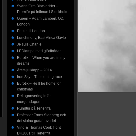
Svarte Orm Blackadder –
Premiär på Intiman i Stockholm
Queen + Adam Lambert, O2,
London
En tur till London
Lunchmeny, East Africa Gävle
Je suis Charlie
LEDlampa med glödtrådar
Eurotix – When you are in my
dreams
Årets julklapp – 2014
Iron Sky – The coming race
Eurotix – He’ll be home for
christmas
Rekognosering inför
morgondagen
Rundtur på Teneriffa
Professor Frans Stenberg och
det stulna gudahuvudet
Ving & Thomas Cook flight
DK1801 till Teneriffa