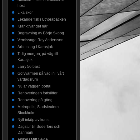
höst
Lika skor
Lekande fisk i Utnorabäcken
Kränkt var det här
Begravning av Börje Skoog
Vernissage Roy Andersson
Arbetsdag i Karasjok
Tidig morgon, på väg till
Karasjok
Larry 50 bast
Golvvärmen på väg in i vårt
vardagsrum
Nu är väggen borta!
Renoveringen fortsätter
Renovering på gång
Metropolis, Stadsteatern
Stockholm
Nytt inköp av konst
Dagstur till Söderfors och
Danmark
Artikel i Mitt Gävle