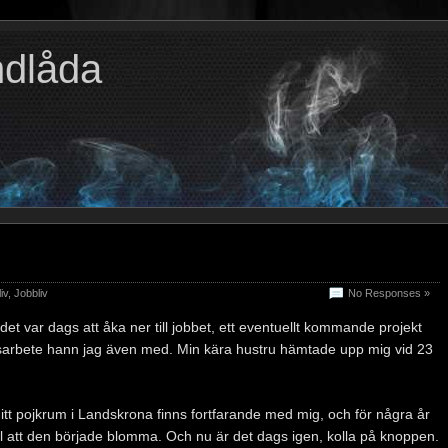
ndlåda
n
iv
,
Jobbliv
No Responses »
det var dags att åka ner till jobbet, ett eventuellt kommande projekt
orsarbete hann jag även med. Min kära hustru hämtade upp mig vid 23
t pojkrum i Landskrona finns fortfarande med mig, och för några år
till att den började blomma. Och nu är det dags igen, kolla på knoppen.