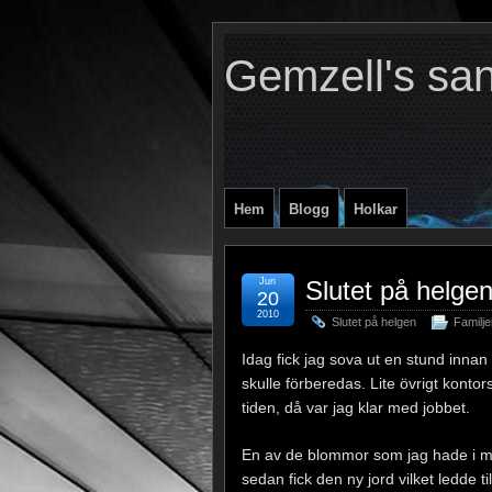
Gemzell's sa
Hem
Blogg
Holkar
Jun
Slutet på helge
20
2010
Slutet på helgen
Familjel
Idag fick jag sova ut en stund innan 
skulle förberedas. Lite övrigt kont
tiden, då var jag klar med jobbet.
En av de blommor som jag hade i mit
sedan fick den ny jord vilket ledde 