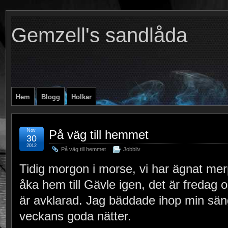
Gemzell's sandlåda
Hem
Blogg
Holkar
Nov
På väg till hemmet
30
2012
På väg till hemmet
Jobbliv
Tidig morgon i morse, vi har ägnat mer
åka hem till Gävle igen, det är fredag
är avklarad. Jag bäddade ihop min sän
veckans goda nätter.