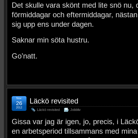
Det skulle vara skönt med lite snö nu,
förmiddagar och eftermiddagar, nästan 
sig upp ens under dagen.
Saknar min söta hustru.
Go’natt.
Nov
Läckö revisited
26
2012
Läckö revisited
Jobbliv
Gissa var jag är igen, jo, precis, i Läckö
en arbetsperiod tillsammans med mina k