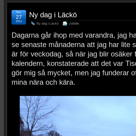
Nov
Ny dag i Läckö
27
2012
Ny dag i Läckö
Jobbliv
Dagarna går ihop med varandra, jag ha
se senaste månaderna att jag har lite s
är för veckodag, så när jag blir osäker 
kalendern, konstaterade att det var Tisd
gör mig så mycket, men jag funderar of
mina nära och kära.