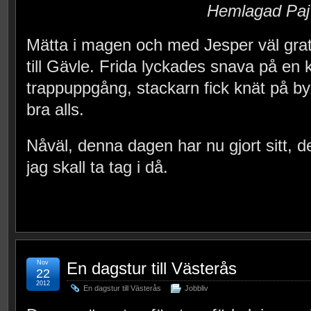
Hemlagad Paj
Mätta i magen och med Jesper väl gratu
till Gävle. Frida lyckades snava på en 
trappuppgång, stackarn fick knät på by
bra alls.
Nåväl, denna dagen har nu gjort sitt, 
jag skall ta tag i då.
Nov
En dagstur till Västerås
22
2012
En dagstur till Västerås
Jobbliv