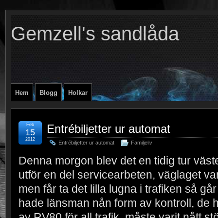
Gemzell's sandlåda
Hem
Blogg
Holkar
Feb
Entrébiljetter ur automat
15
2012
Entrébiljetter ur automat
Familjeliv
Denna morgon blev det en tidig tur väste
utför en del servicearbeten, väglaget va
men får ta det lilla lugna i trafiken så gå
hade länsman nån form av kontroll, de h
av RV80 för all trafik, måste varit nått 