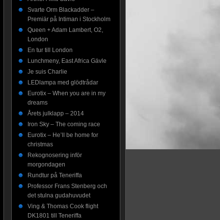
Svarte Orm Blackadder –
Premiär på Intiman i Stockholm
Queen + Adam Lambert, O2,
London
En tur till London
Lunchmeny, East Africa Gävle
Je suis Charlie
LEDlampa med glödtrådar
Eurotix – When you are in my
dreams
Årets julklapp – 2014
Iron Sky – The coming race
Eurotix – He’ll be home for
christmas
Rekognosering inför
morgondagen
Rundtur på Teneriffa
Professor Frans Stenberg och
det stulna gudahuvudet
Ving & Thomas Cook flight
DK1801 till Teneriffa