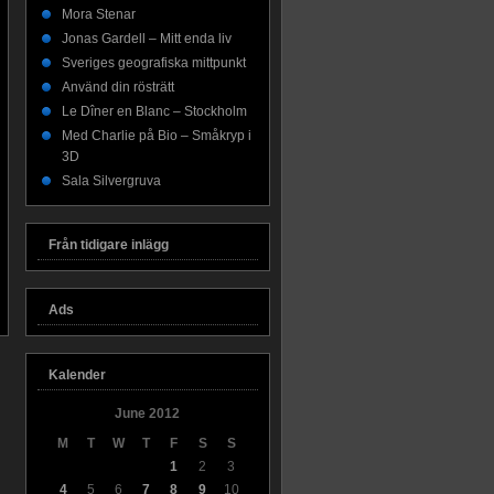
Mora Stenar
Jonas Gardell – Mitt enda liv
Sveriges geografiska mittpunkt
Använd din rösträtt
Le Dîner en Blanc – Stockholm
Med Charlie på Bio – Småkryp i
3D
Sala Silvergruva
Från tidigare inlägg
Ads
Kalender
June 2012
M
T
W
T
F
S
S
1
2
3
4
5
6
7
8
9
10