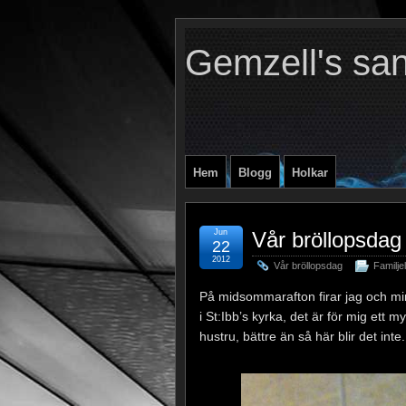
Gemzell's sa
Hem
Blogg
Holkar
Jun
Vår bröllopsdag
22
2012
Vår bröllopsdag
Familjel
På midsommarafton firar jag och min
i St:Ibb’s kyrka, det är för mig ett 
hustru, bättre än så här blir det inte.