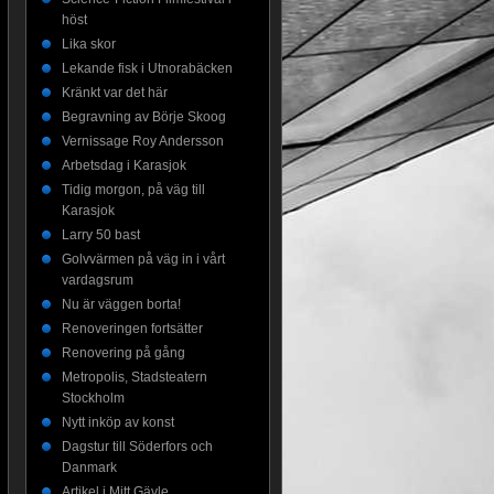
höst
Lika skor
Lekande fisk i Utnorabäcken
Kränkt var det här
Begravning av Börje Skoog
Vernissage Roy Andersson
Arbetsdag i Karasjok
Tidig morgon, på väg till
Karasjok
Larry 50 bast
Golvvärmen på väg in i vårt
vardagsrum
Nu är väggen borta!
Renoveringen fortsätter
Renovering på gång
Metropolis, Stadsteatern
Stockholm
Nytt inköp av konst
Dagstur till Söderfors och
Danmark
Artikel i Mitt Gävle