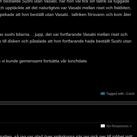
 beställde Sushi utan Vasabi, när hon väl fick sin tallrik så tuggade
ch upptäckte att det naturligtvis var Vasabi mellan riset och fiskbiten,
 påpekade att hon beställt utan Vasabi.. tallriken försvann och kom åter
v sushi bitarna… jupp, det var fortfarande Vasabi mellan riset och
aks till disken och påtalade att hon fortfarande hade beställt Sushi utan
och vi kunde gemensamt fortsätta vår lunchdate.
Tagged with:
Gävle
No Responses »
atten, så jag var glad över spikskorna när jag gick ner till jobbet mitt,