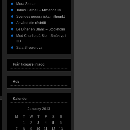
Mora Stenar
Jonas Gardell – Mitt enda liv
Sveriges geografiska mittpunkt
Använd din rösträtt
Le Dîner en Blanc – Stockholm
Med Charlie på Bio – Småkryp i
3D
Sala Silvergruva
Från tidigare inlägg
Ads
Kalender
January 2013
M
T
W
T
F
S
S
1
2
3
4
5
6
7
8
9
10
11
12
13