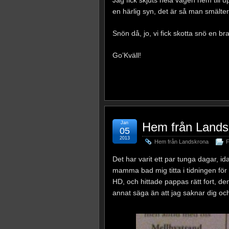
en härlig syn, det är så man smälter
Snön då, jo, vi fick skotta snö en b
Go’Kväll!
Jan
Hem från Lands
05
2013
Hem från Landskrona
F
Det har varit ett par tunga dagar, i
mamma bad mig titta i tidningen för
HD, och hittade pappas rätt fort, de
annat säga än att jag saknar dig och ä