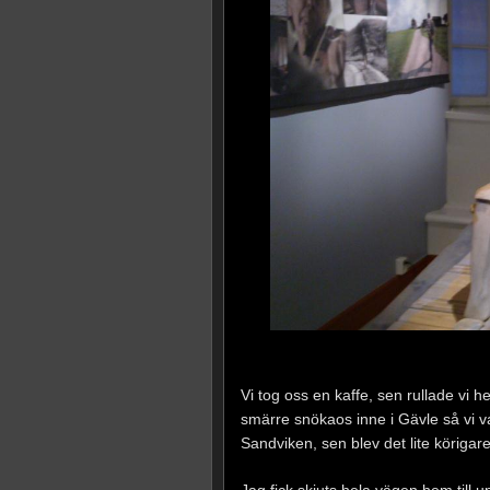
Vi tog oss en kaffe, sen rullade vi h
smärre snökaos inne i Gävle så vi va
Sandviken, sen blev det lite körigare
Jag fick skjuts hela vägen hem till