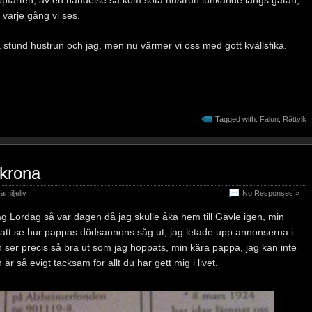
 varje gång vi ses.
ra stund hustrun och jag, men nu värmer vi oss med gott kvällsfika.
Tagged with:
Falun
,
Rättvik
krona
amiljeliv
No Responses »
dag Lördag så var dagen då jag skulle åka hem till Gävle igen, min
 att se hur pappas dödsannons såg ut, jag letade upp annonserna i
n ser precis så bra ut som jag hoppats, min kära pappa, jag kan inte
r så evigt tacksam för allt du har gett mig i livet.