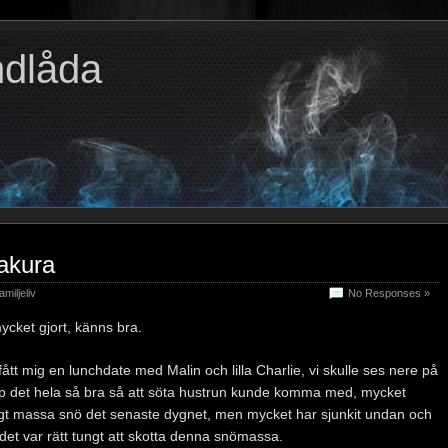
ndlåda
akura
amiljeliv
No Responses »
ycket gjort, känns bra.
tt mig en lunchdate med Malin och lilla Charlie, vi skulle ses nere på
op det hela så bra så att söta hustrun kunde komma med, mycket
eligt massa snö det senaste dygnet, men mycket har sjunkit undan och
t det var rätt tungt att skotta denna snömassa.