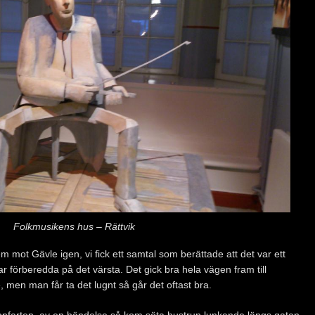
Folkmusikens hus – Rättvik
em mot Gävle igen, vi fick ett samtal som berättade att det var ett
r förberedda på det värsta. Det gick bra hela vägen fram till
, men man får ta det lugnt så går det oftast bra.
 uppfarten, av en händelse så kom söta hustrun lunkande längs gatan,