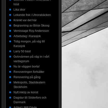
höst
Lika skor
Lekande fisk i Utnorabäcken
Kränkt var det här
Begravning av Börje Skoog
Vernissage Roy Andersson
Arbetsdag i Karasjok
Tidig morgon, på väg till
Karasjok
Larry 50 bast
Golvvärmen på väg in i vårt
vardagsrum
Nu är väggen borta!
Renoveringen fortsätter
Renovering på gång
Metropolis, Stadsteatern
Stockholm
Nytt inköp av konst
Dagstur till Söderfors och
Danmark
Artikel i Mitt Gävle