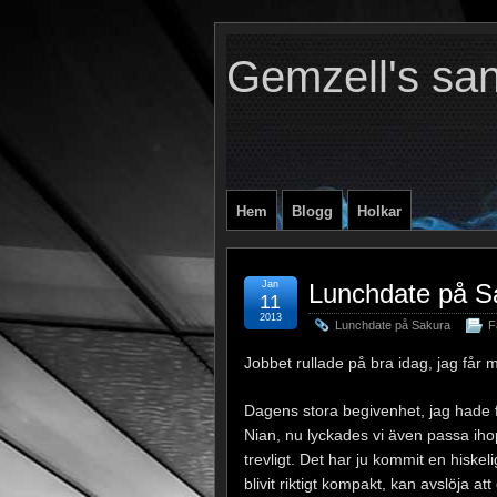
Gemzell's sa
Hem
Blogg
Holkar
Jan
Lunchdate på S
11
2013
Lunchdate på Sakura
F
Jobbet rullade på bra idag, jag får m
Dagens stora begivenhet, jag hade få
Nian, nu lyckades vi även passa ih
trevligt. Det har ju kommit en hisk
blivit riktigt kompakt, kan avslöja at