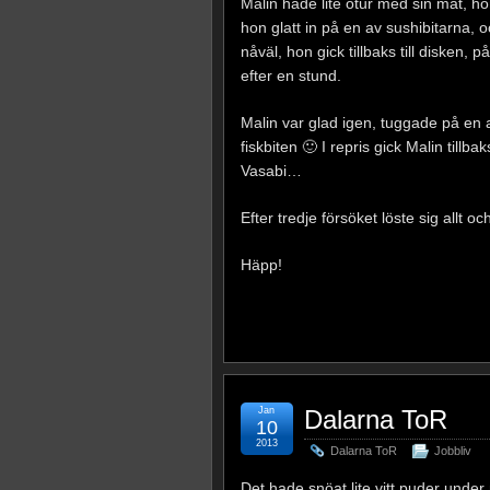
Malin hade lite otur med sin mat, hon
hon glatt in på en av sushibitarna, o
nåväl, hon gick tillbaks till disken,
efter en stund.
Malin var glad igen, tuggade på en a
fiskbiten 🙂 I repris gick Malin tillb
Vasabi…
Efter tredje försöket löste sig allt 
Häpp!
Jan
Dalarna ToR
10
2013
Dalarna ToR
Jobbliv
Det hade snöat lite vitt puder under n