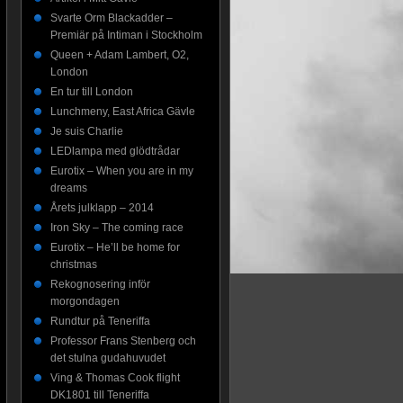
Svarte Orm Blackadder –
Premiär på Intiman i Stockholm
Queen + Adam Lambert, O2,
London
En tur till London
Lunchmeny, East Africa Gävle
Je suis Charlie
LEDlampa med glödtrådar
Eurotix – When you are in my
dreams
Årets julklapp – 2014
Iron Sky – The coming race
Eurotix – He’ll be home for
christmas
Rekognosering inför
morgondagen
Rundtur på Teneriffa
Professor Frans Stenberg och
det stulna gudahuvudet
Ving & Thomas Cook flight
DK1801 till Teneriffa