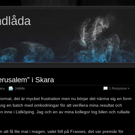
ndlåda
erusalem” i Skara
ara
Jobbliv
1 Response »
ormat, det är mycket frustration men nu börjar det närma sig en form
igång en batch med omkodningar för att verifiera mina resultat och
en inne i Lidköping. Jag och en av mina kollegor tog bilen och rullade
att få lite mat i magen, valet föll på Frasses, det var premiär för