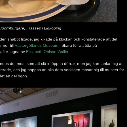
Quornburgare, Frasses i Lidköping
enden snabbt fixade, jag kikade på klockan och konstaterade att det
 ner till
Västergötlands Museum
i Skara för att titta på
rafier tagna av
Elisabeth Ohlson Wallin
.
 kändes det mest som att slå in öppna dörrar, men jag kan tänka mig att
cerade, och jag hoppas att alla dem verkligen masar sig till museet för
det en del ögon.