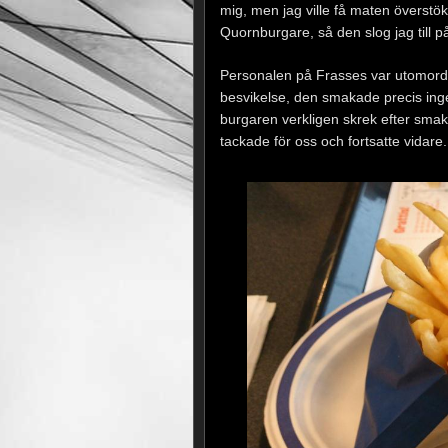
mig, men jag ville få maten överstö
Quornburgare, så den slog jag till p
Personalen på Frasses var utomorden
besvikelse, den smakade precis ing
burgaren verkligen skrek efter smakä
tackade för oss och fortsatte vidare.