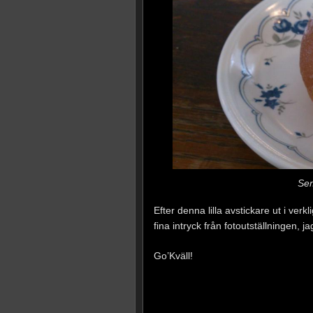
Sem
Efter denna lilla avstickare ut i ver
fina intryck från fotoutställningen,
Go’Kväll!