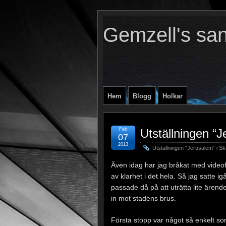
Gemzell's sa
Hem
Blogg
Holkar
Feb
Utställningen “J
07
2013
Utställningen “Jerusalem” i Sk
Även idag har jag bråkat med videof
av klarhet i det hela. Så jag satte 
passade då på att uträtta lite ärend
in mot stadens brus.
Första stopp var något så enkelt som 