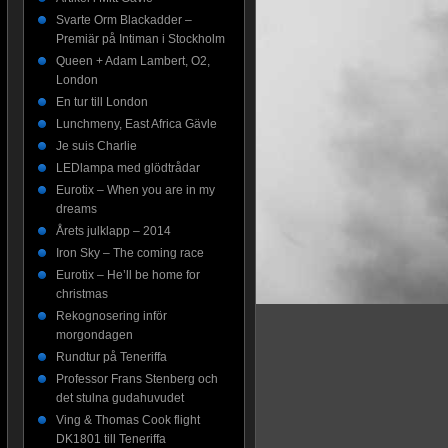
Svarte Orm Blackadder –
Premiär på Intiman i Stockholm
Queen + Adam Lambert, O2,
London
En tur till London
Lunchmeny, East Africa Gävle
Je suis Charlie
LEDlampa med glödtrådar
Eurotix – When you are in my
dreams
Årets julklapp – 2014
Iron Sky – The coming race
Eurotix – He’ll be home for
christmas
Rekognosering inför
morgondagen
Rundtur på Teneriffa
Professor Frans Stenberg och
det stulna gudahuvudet
Ving & Thomas Cook flight
DK1801 till Teneriffa