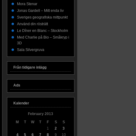
Mora Stenar
Jonas Gardell – Mitt enda liv
Sveriges geografiska mittpunkt
Använd din rösträtt
Le Dîner en Blanc – Stockholm
Med Charlie på Bio – Småkryp i
3D
Sala Silvergruva
Från tidigare inlägg
Ads
Kalender
February 2013
M
T
W
T
F
S
S
1
2
3
4
5
6
7
8
9
10