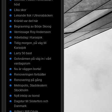
höst
Lika skor
Lekande fisk i Utnorabäcken
Kränkt var det här
Begravning av Börje Skoog
Vernissage Roy Andersson
Arbetsdag i Karasjok
Tidig morgon, på väg till
Karasjok
Larry 50 bast
Golvvärmen på väg in i vårt
vardagsrum
Nu är väggen borta!
Renoveringen fortsätter
Renovering på gång
Metropolis, Stadsteatern
Stockholm
Nytt inköp av konst
Dagstur till Söderfors och
Danmark
Artikel i Mitt Gävle