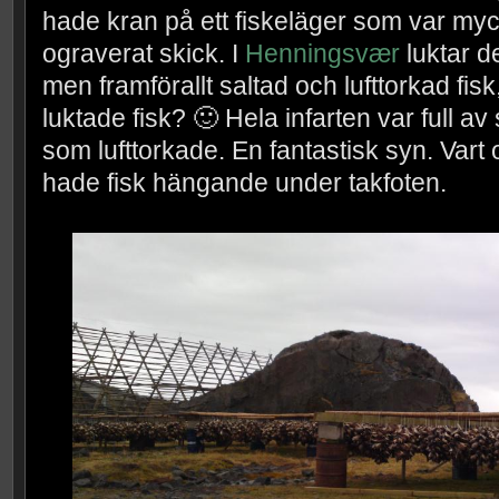
hade kran på ett fiskeläger som var myck
ograverat skick. I
Henningsvær
luktar det
men framförallt saltad och lufttorkad fis
luktade fisk? 🙂 Hela infarten var full av 
som lufttorkade. En fantastisk syn. Vart
hade fisk hängande under takfoten.