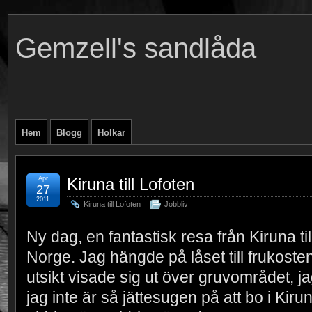
Gemzell's sandlåda
Hem
Blogg
Holkar
Apr
Kiruna till Lofoten
27
2011
Kiruna till Lofoten
Jobbliv
Ny dag, en fantastisk resa från Kiruna ti
Norge. Jag hängde på låset till frukosten
utsikt visade sig ut över gruvområdet, ja
jag inte är så jättesugen på att bo i Kir