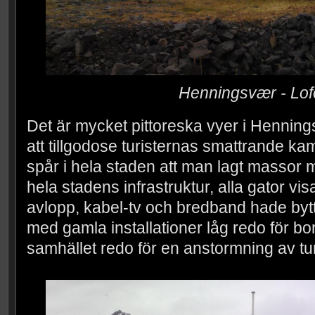
Henningsvær - Lof
Det är mycket pittoreska vyer i Henningsv
att tillgodose turisternas smattrande ka
spår i hela staden att man lagt massor 
hela stadens infrastruktur, alla gator vis
avlopp, kabel-tv och bredband hade bytt
med gamla installationer låg redo för bor
samhället redo för en anstormning av tur