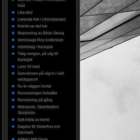
höst
Lika skor
Lekande fisk i Utnorabäcken
Kränkt var det här
Begravning av Börje Skoog
Vernissage Roy Andersson
Arbetsdag i Karasjok
Tidig morgon, på väg till
Karasjok
Larry 50 bast
Golvvärmen på väg in i vårt
vardagsrum
Nu är väggen borta!
Renoveringen fortsätter
Renovering på gång
Metropolis, Stadsteatern
Stockholm
Nytt inköp av konst
Dagstur till Söderfors och
Danmark
Artikel i Mitt Gävle