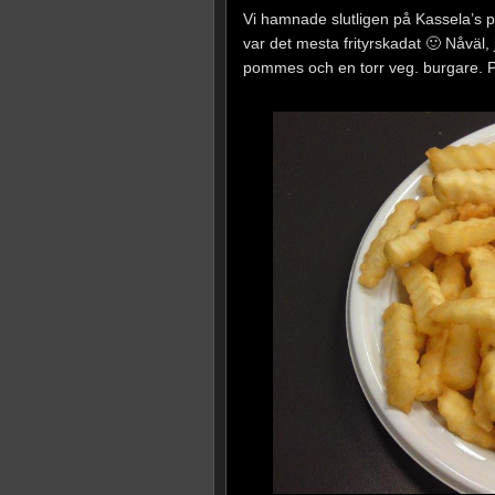
Vi hamnade slutligen på Kassela’s p
var det mesta frityrskadat 🙂 Nåväl, 
pommes och en torr veg. burgare. Pe