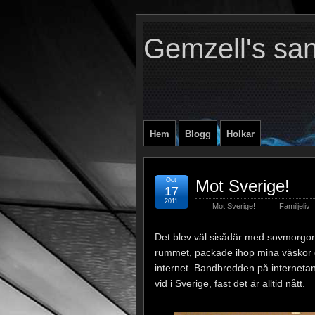
Gemzell's sa
Hem
Blogg
Holkar
Oct
Mot Sverige!
17
2011
Mot Sverige!
Familjeliv
Det blev väl sisådär med sovmorgon
rummet, packade ihop mina väskor oc
internet. Bandbredden på internetan
vid i Sverige, fast det är alltid nått.