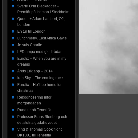
Svarte Orm Blackadder –
Premiär på Intiman i Stockholm
Queen + Adam Lambert, O2,
London
En tur till London
Lunchmeny, East Africa Gävle
Je suis Charlie
LEDlampa med glödtrådar
Eurotix – When you are in my
dreams
Årets julklapp – 2014
Iron Sky – The coming race
Eurotix – He’ll be home for
christmas
Rekognosering inför
morgondagen
Rundtur på Teneriffa
Professor Frans Stenberg och
det stulna gudahuvudet
Ving & Thomas Cook flight
DK1801 till Teneriffa