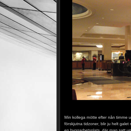
Min kollega mötte efter nån timme upp
förskjutna tidzoner, blir ju helt gale
en byggarbetsplats, där man satt up