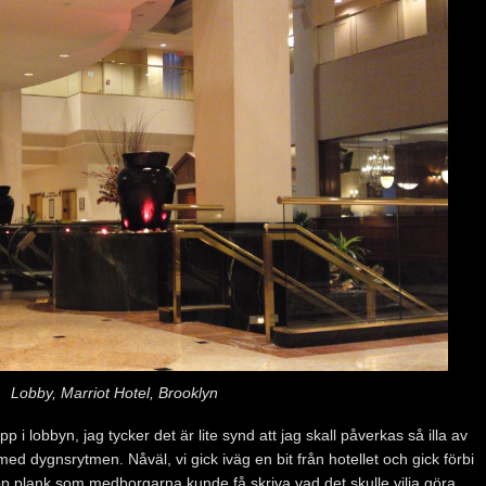
Lobby, Marriot Hotel, Brooklyn
 i lobbyn, jag tycker det är lite synd att jag skall påverkas så illa av
t med dygnsrytmen. Nåväl, vi gick iväg en bit från hotellet och gick förbi
p plank som medborgarna kunde få skriva vad det skulle vilja göra