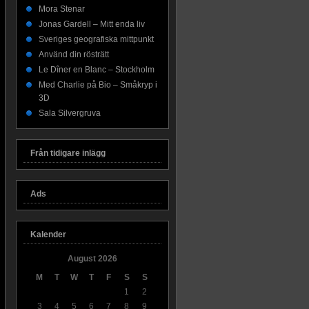
Mora Stenar
Jonas Gardell – Mitt enda liv
Sveriges geografiska mittpunkt
Använd din rösträtt
Le Dîner en Blanc – Stockholm
Med Charlie på Bio – Småkryp i
3D
Sala Silvergruva
Från tidigare inlägg
Ads
Kalender
August 2026
M
T
W
T
F
S
S
1
2
3
4
5
6
7
8
9