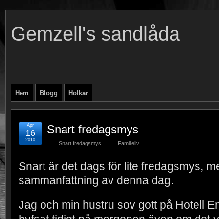
Gemzell's sandlåda
Hem
Blogg
Holkar
Apr
Snart fredagsmys
16
2010
Snart fredagsmys
Familjeliv
Snart är det dags för lite fredagsmys, men
sammanfattning av denna dag.
Jag och min hustru sov gott på Hotell 
hyfsat tidigt på morgonen även om det va