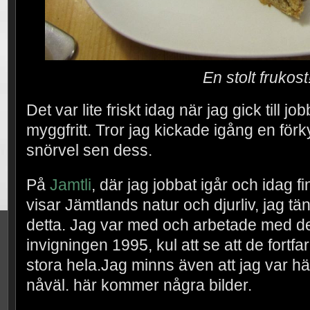
En stolt frukost
Det var lite friskt idag när jag gick till jo
myggfritt. Tror jag kickade igång en förkyl
snörvel sen dess.
På
Jamtli
, där jag jobbat igår och idag f
visar Jämtlands natur och djurliv, jag tä
detta. Jag var med och arbetade med det
invigningen 1995, kul att se att de fortfa
stora hela.Jag minns även att jag var hä
nåväl. här kommer några bilder.