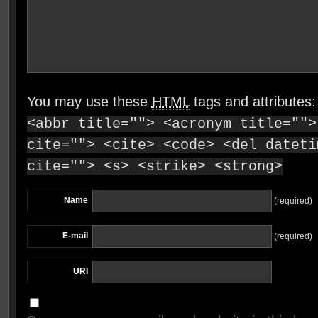
You may use these
HTML
tags and attributes
<abbr title=""> <acronym title="">
cite=""> <cite> <code> <del dateti
cite=""> <s> <strike> <strong>
Name
(required)
E-mail
(required)
URI