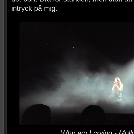
intryck på mig.
Why am I crying - Mol