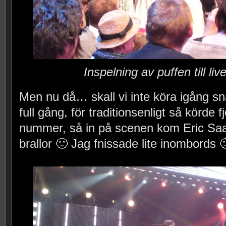
Inspelning av puffen till li
Men nu då… skall vi inte köra igång sn
full gång, för traditionsenligt så körde f
nummer, så in på scenen kom Eric Saade
brallor 🙂 Jag fnissade lite inombords 