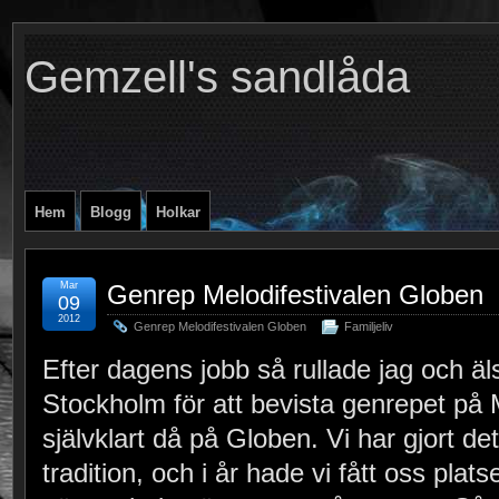
Gemzell's sandlåda
Hem
Blogg
Holkar
Mar
Genrep Melodifestivalen Globen
09
2012
Genrep Melodifestivalen Globen
Familjeliv
Efter dagens jobb så rullade jag och äls
Stockholm för att bevista genrepet på M
självklart då på Globen. Vi har gjort dett
tradition, och i år hade vi fått oss plat