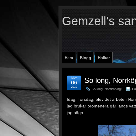
Gemzell's sa
Hem
Blogg
Holkar
May
So long, Norrkö
06
2010
So long, Norrköping!
Fam
Idag, Torsdag, blev det arbete i Norr
jag brukar promenera går längs vatt
jag säga.