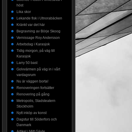
höst
Lika skor
Lekande fisk i Utnorabäcken
Kränkt var det här
Begravning av Börje Skoog
Vernissage Roy Andersson
Arbetsdag i Karasjok
Tidig morgon, på väg till
Karasjok
Larry 50 bast
Golvvärmen på väg in i vårt
vardagsrum
Nu är väggen borta!
Renoveringen fortsätter
Renovering på gång
Metropolis, Stadsteatern
Stockholm
Nytt inköp av konst
Dagstur till Söderfors och
Danmark
Artikel i Mitt Gävle