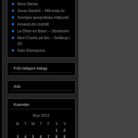
Mora Stenar
Jonas Gardell – Mitt enda liv
Sveriges geografiska mittpunkt
Använd din rösträtt
Le Dîner en Blanc – Stockholm
Med Charlie på Bio – Småkryp i
3D
Sala Silvergruva
Från tidigare inlägg
Ads
Kalender
May 2010
M
T
W
T
F
S
S
1
2
3
4
5
6
7
8
9