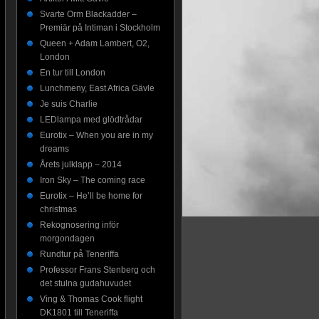
Svarte Orm Blackadder –
Premiär på Intiman i Stockholm
Queen + Adam Lambert, O2,
London
En tur till London
Lunchmeny, East Africa Gävle
Je suis Charlie
LEDlampa med glödtrådar
Eurotix – When you are in my
dreams
Årets julklapp – 2014
Iron Sky – The coming race
Eurotix – He’ll be home for
christmas
Rekognosering inför
morgondagen
Rundtur på Teneriffa
Professor Frans Stenberg och
det stulna gudahuvudet
Ving & Thomas Cook flight
DK1801 till Teneriffa