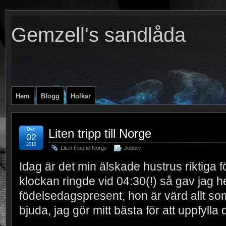
Gemzell's sandlåda
Hem
Blogg
Holkar
Dec
Liten tripp till Norge
02
2010
Liten tripp till Norge
Jobbliv
Idag är det min älskade hustrus riktiga 
klockan ringde vid 04:30(!) så gav jag h
födelsedagspresent, hon är värd allt som
bjuda, jag gör mitt bästa för att uppfylla 