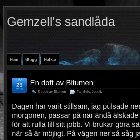
Gemzell's sandlåda
Hem
Blogg
Holkar
Dec
En doft av Bitumen
28
2010
En doft av Bitumen
Familjeliv
,
Jobbliv
Dagen har varit stillsam, jag pulsade ner
morgonen, passar på när ändå älskade h
för att rulla till sitt jobb. Vi brukar göra
när så är möjligt. På vägen ner så såg j