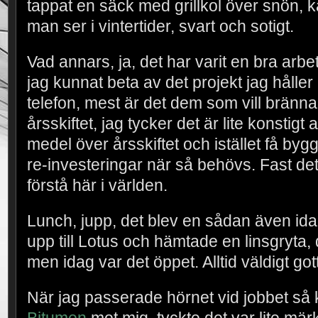
tappat en säck med grillkol över snön, k
man ser i vintertider, svart och sotigt.
Vad annars, ja, det har varit en bra arbe
jag kunnat beta av det projekt jag håller på
telefon, mest är det dem som vill bränn
årsskiftet, jag tycker det är lite konstigt 
medel över årsskiftet och istället få bygg
re-investeringar när så behövs. Fast det 
förstå här i världen.
Lunch, jupp, det blev en sådan även id
upp till Lotus och hämtade en linsgryta, d
men idag var det öppet. Alltid väldigt got
När jag passerade hörnet vid jobbet så 
Bitumen
mot mig, tyckte det var lite märkl