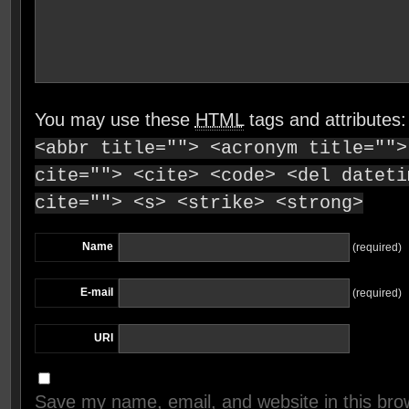
You may use these
HTML
tags and attributes
<abbr title=""> <acronym title="">
cite=""> <cite> <code> <del dateti
cite=""> <s> <strike> <strong>
Name
(required)
E-mail
(required)
URI
Save my name, email, and website in this brow